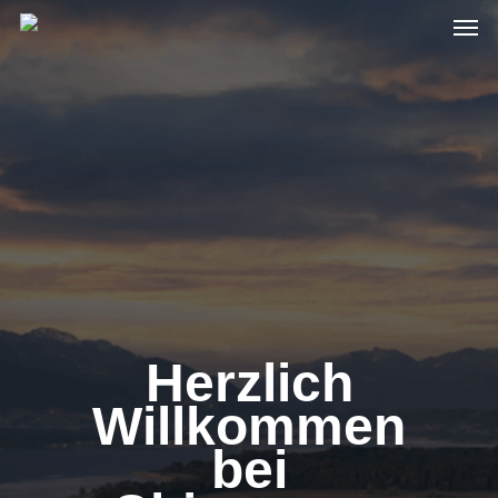
Men
Skip
to
main
content
Herzlich
Willkommen
bei